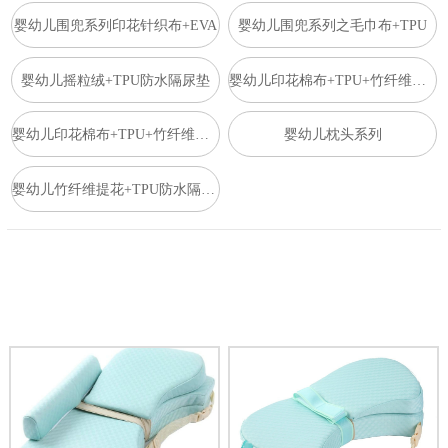
婴幼儿围兜系列印花针织布+EVA
婴幼儿围兜系列之毛巾布+TPU
婴幼儿摇粒绒+TPU防水隔尿垫
婴幼儿印花棉布+TPU+竹纤维毛巾布防水便携式隔尿垫
婴幼儿印花棉布+TPU+竹纤维毛巾布防水隔尿垫
婴幼儿枕头系列
婴幼儿竹纤维提花+TPU防水隔尿垫