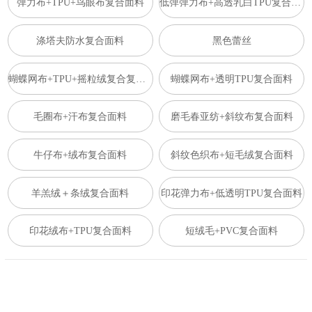
弹力布+TPU+鸟眼布复合面料
低弹弹力布+高透乳白TPU复合面料
涤塔夫防水复合面料
黑色蕾丝
蝴蝶网布+TPU+摇粒绒复合复合面料
蝴蝶网布+透明TPU复合面料
毛圈布+汗布复合面料
磨毛春亚纺+斜纹布复合面料
牛仔布+绒布复合面料
斜纹色织布+短毛绒复合面料
羊羔绒＋条绒复合面料
印花弹力布+低透明TPU复合面料
印花绒布+TPU复合面料
短绒毛+PVC复合面料