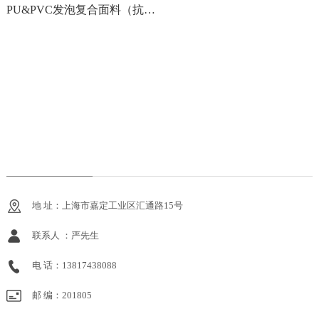
PU&PVC发泡复合面料（抗疲劳垫）
地 址：上海市嘉定工业区汇通路15号
联系人 ：严先生
电 话：13817438088
邮 编：201805