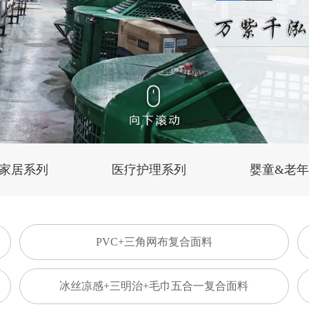
家居系列
医疗护理系列
婴童&老
PVC+三角网布复合面料
冰丝凉感+三明治+毛巾五合一复合面料