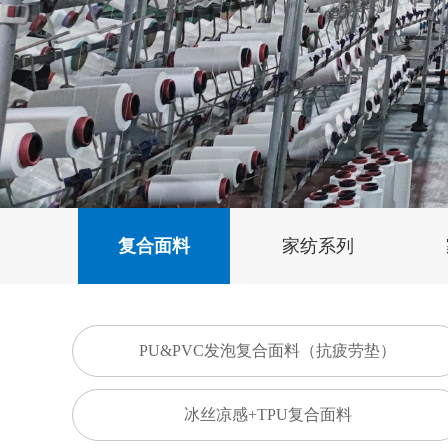
复合面料
家纺系列
PU&PVC发泡复合面料（抗疲劳垫）
冰丝凉感+TPU复合面料